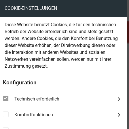
COOKIE-EINSTELLUNGEN
menu
local_library
favorite
shopping_cart
account_circle
Diese Website benutzt Cookies, die für den technischen
search
Betrieb der Website erforderlich sind und stets gesetzt
Suchen
werden. Andere Cookies, die den Komfort bei Benutzung
dieser Website erhöhen, der Direktwerbung dienen oder
die Interaktion mit anderen Websites und sozialen
Beam Shop
Romantic Thriller Spezialband - 3
Netzwerken vereinfachen sollen, werden nur mit Ihrer
Romane
Zustimmung gesetzt.
Konfiguration
Technisch erforderlich
Komfortfunktionen