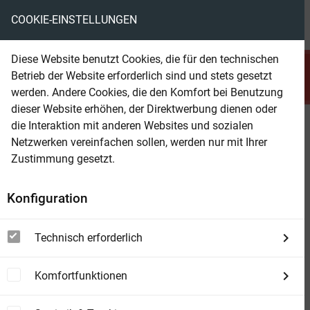
COOKIE-EINSTELLUNGEN
menu
local_library
favorite
shopping_cart
account_circle
Diese Website benutzt Cookies, die für den technischen
search
Betrieb der Website erforderlich sind und stets gesetzt
Suchen
werden. Andere Cookies, die den Komfort bei Benutzung
dieser Website erhöhen, der Direktwerbung dienen oder
die Interaktion mit anderen Websites und sozialen
Beam Shop
Die Schwertchronik von Godwin
Netzwerken vereinfachen sollen, werden nur mit Ihrer
1: Klirrende Klingen
Zustimmung gesetzt.
Konfiguration
Technisch erforderlich
Komfortfunktionen