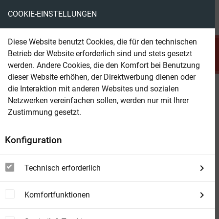
COOKIE-EINSTELLUNGEN
menu
local_library
favorite
shopping_cart
account_circle
Diese Website benutzt Cookies, die für den technischen
search
Betrieb der Website erforderlich sind und stets gesetzt
Suchen
werden. Andere Cookies, die den Komfort bei Benutzung
dieser Website erhöhen, der Direktwerbung dienen oder
die Interaktion mit anderen Websites und sozialen
Beam Shop
A bisserl was geht immer!
Netzwerken vereinfachen sollen, werden nur mit Ihrer
Zustimmung gesetzt.
Konfiguration
Technisch erforderlich
Komfortfunktionen