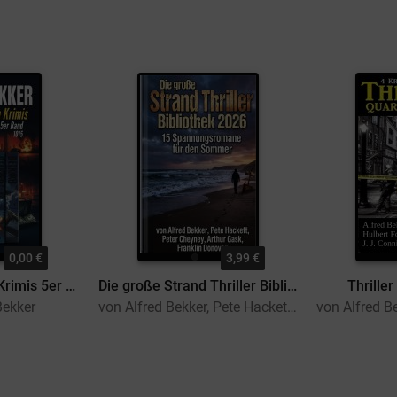
0,00 €
3,99 €
Die besten Action Krimis 5er Band 1015
Die große Strand Thriller Bibliothek 2026 - 15 Spannungsromane für den Sommer
Thrille
Bekker
von Alfred Bekker, Pete Hackett, Arthur Gask, Peter Cheyney, Franklin Donovan