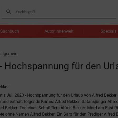
search
Suchen
Sachbuch
Autor:innenwelt
Specials
 allgemein
 - Hochspannung für den Url
ekker
mis Juli 2020 - Hochspannung für den Urlaub von Alfred Bekker
Band enthält folgende Krimis: Alfred Bekker: Satansjünger Alfre
fred Bekker: Tod eines Schnüfflers Alfred Bekker: Mord am East Ri
ote ohne Namen Alfred Bekker: Ein Sarg für den Prediger Alfred 