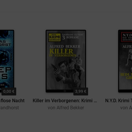
0,00 €
3,99 €
aflose Nacht
Killer im Verborgenen: Krimi Großband 12/2020
randhorst
von Alfred Bekker
von A