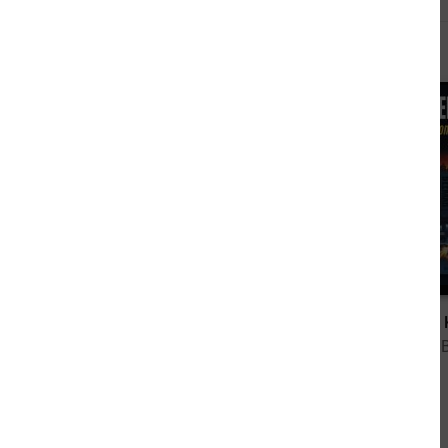
Andere sahen sich auch an
0,00 €
Kopenhagener Schmelzpunkt: Kopenhagen Thriller
von Frederik Nyborg
von Alfred 