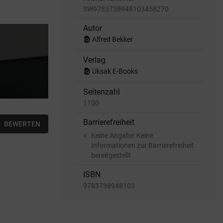
SW9783738948103458270
Autor
find_in_page
Alfred Bekker
Verlag
find_in_page
Uksak E-Books
Seitenzahl
1100
Barrierefreiheit
BEWERTEN
Keine Angabe: Keine
Informationen zur Barrierefreiheit
bereitgestellt
ISBN
9783738948103