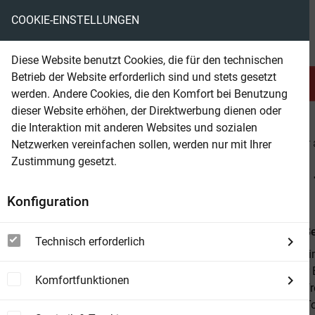
COOKIE-EINSTELLUNGEN
eBooks ohne DRM
Diese Website benutzt Cookies, die für den technischen
Betrieb der Website erforderlich sind und stets gesetzt
Serien & Abo
Belletristik
werden. Andere Cookies, die den Komfort bei Benutzung
dieser Website erhöhen, der Direktwerbung dienen oder
die Interaktion mit anderen Websites und sozialen
beam
Belletristik
Krimi & Thriller
Krimi & Thriller
Netzwerken vereinfachen sollen, werden nur mit Ihrer
Zustimmung gesetzt.
Beam Shop
11 Strand Krimis Juli 2020
Konfiguration
Von
Alfred B
Technisch erforderlich
11 Strand Kri
Band: Dieser 
Komfortfunktionen
Killerjagd Al
Bekker: Die T