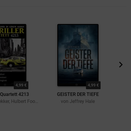
4,99 €
4,99 €
r Quartett 4213
GEISTER DER TIEFE
von Alfred Bekker, Hulbert Footner, J. J. Connington
von Jeffrey Hale