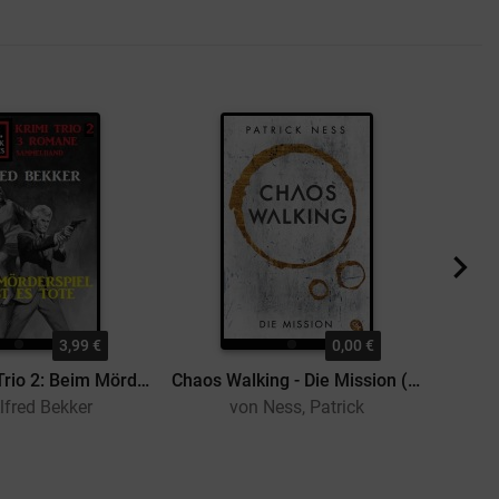
3,99 €
0,00 €
N.Y.D. Krimi Trio 2: Beim Mörderspiel gibt es Tote
Chaos Walking - Die Mission (E-Only)
lfred Bekker
von Ness, Patrick