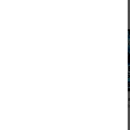
Andere kauften auch
6,99 €
Die Fahrten der Wikinger: Sechs Abenteuer
Sleepless – Schl
von Alfred Bekker
von Andreas B