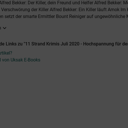
fred Bekker: Der Killer, dein Freund und Helfer Alfred Bekker: M
: Verschwörung der Killer Alfred Bekker: Ein Killer läuft Amok I
n setzt der smarte Ermittler Bount Reiniger auf ungewöhnliche M
expand_more
n
e Links zu "11 Strand Krimis Juli 2020 - Hochspannung für de
tikel?
el von Uksak E-Books