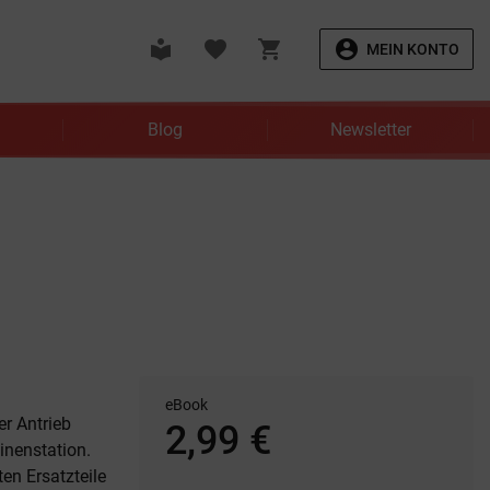
local_library
favorite
shopping_cart
account_circle
MEIN KONTO
Blog
Newsletter
eBook
er Antrieb
2,99 €
Minenstation.
en Ersatzteile