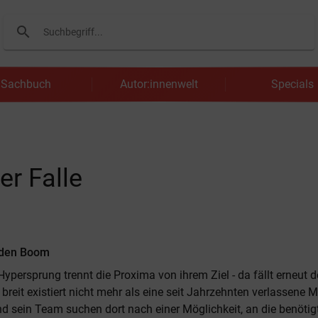
search
Suchen
Sachbuch
Autor:innenwelt
Specials
er Falle
 den Boom
Hypersprung trennt die Proxima von ihrem Ziel - da fällt erneut d
breit existiert nicht mehr als eine seit Jahrzehnten verlassene 
d sein Team suchen dort nach einer Möglichkeit, an die benötigt