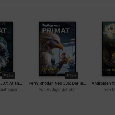
4,99 €
4,99 €
Perry Rhodan Neo 337: Atlans Schachzug
Perry Rhodan Neo 336: Der Inquästor
kenhäuser
von Rüdiger Schäfer
von M