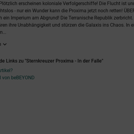
lötzlich erscheinen koloniale Verfolgerschiffe! Die Flucht ist u
tslos - nur ein Wunder kann die Proxima jetzt noch retten! ÜBE
 ein Imperium am Abgrund! Die Terranische Republik zerbricht
ären ihre Unabhängigkeit und stürzen die Galaxis ins Chaos. In e
n...
expand_more
n
e Links zu "Sternkreuzer Proxima - In der Falle"
tikel?
kel von beBEYOND