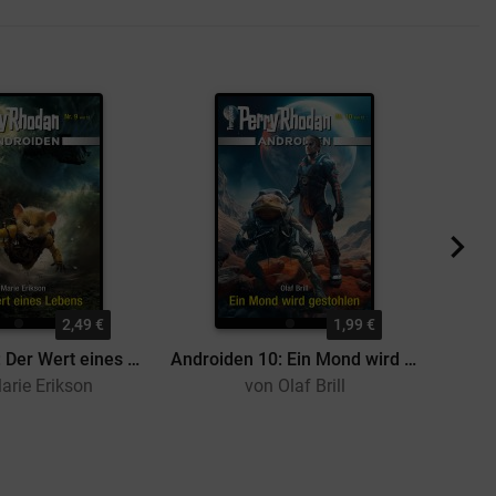
2,49 €
1,99 €
Androiden 9: Der Wert eines Lebens
Androiden 10: Ein Mond wird gestohlen
arie Erikson
von Olaf Brill