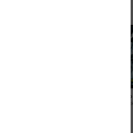
Andere sahen sich auch an
13,99 €
Perry Rhodan 167: Strangeness-Schock (Silberband)
von H. G. Ewers, Robert Feldhoff, K. H. Scheer, Peter Griese, Arndt Ellmer, Kurt Mahr
von Ruben Wic