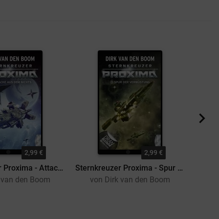
2,99 €
2,99 €
Sternkreuzer Proxima - Attacke aus dem Nichts
Sternkreuzer Proxima - Spur der Verwüstung
k van den Boom
von Dirk van den Boom
vo