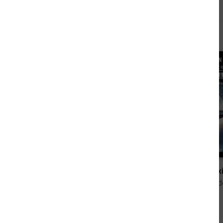
Andere kauften auch
2,99 €
Sternkreuzer Proxima - Die Schlacht von Wega
von Dirk van den Boom
von Dirk van 