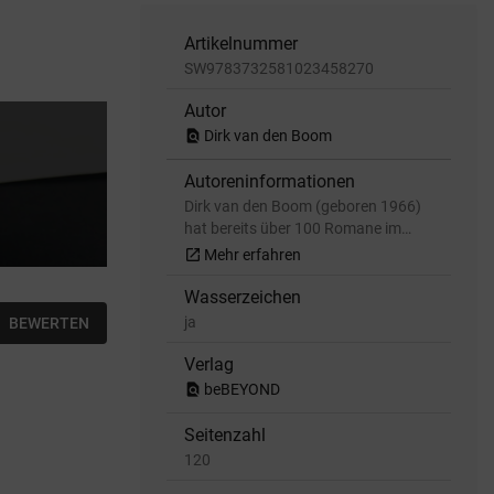
Artikelnummer
SW9783732581023458270
Autor
find_in_page
Dirk van den Boom
Autoreninformationen
Dirk van den Boom (geboren 1966)
hat bereits über 100 Romane im…
open_in_new
Mehr erfahren
Wasserzeichen
ja
BEWERTEN
Verlag
find_in_page
beBEYOND
Seitenzahl
120