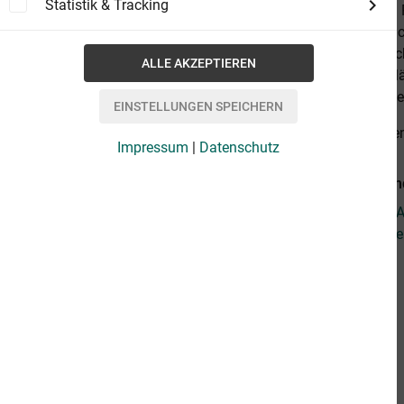
Statistik & Tracking
zu gelangen. P
Kampf aussich
Odyssee durch
Kolonien erkl
katastrophale
alles anzeige
Impressum
|
Datenschutz
Weiterführend
Fragen zum Ar
Weitere Arti