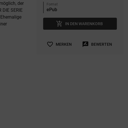
nmöglich, der
Format
R DIE SERIE
. Ehemalige
add_shopping_cart
iner
IN DEN WARENKORB
favorite_border
rate_review
MERKEN
BEWERTEN