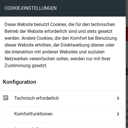
COOKIE-EINSTELLUNGEN
eBooks ohne DRM
Diese Website benutzt Cookies, die für den technischen
Betrieb der Website erforderlich sind und stets gesetzt
Serien & Abo
Belletristik
werden. Andere Cookies, die den Komfort bei Benutzung
dieser Website erhöhen, der Direktwerbung dienen oder
die Interaktion mit anderen Websites und sozialen
beam
Belletristik
Science Fiction
Military-SF
Netzwerken vereinfachen sollen, werden nur mit Ihrer
Zustimmung gesetzt.
Beam Shop
Sternkreuzer Proxima - In d
Konfiguration
Folge 5
Technisch erforderlich
Von
Dirk van
Nur noch ein 
Komfortfunktionen
aus. Weit und 
Major Vara un