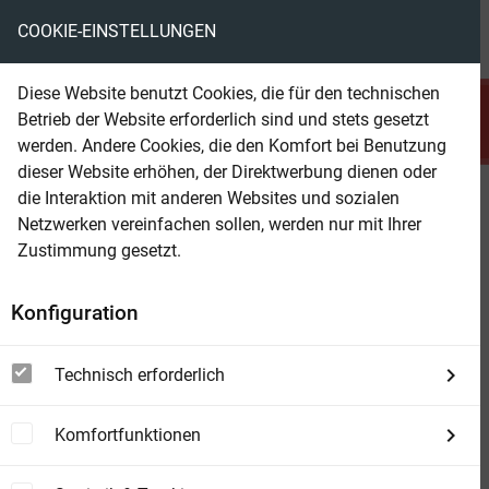
COOKIE-EINSTELLUNGEN
menu
local_library
favorite
shopping_cart
account_circle
Diese Website benutzt Cookies, die für den technischen
search
Betrieb der Website erforderlich sind und stets gesetzt
Suchen
werden. Andere Cookies, die den Komfort bei Benutzung
dieser Website erhöhen, der Direktwerbung dienen oder
die Interaktion mit anderen Websites und sozialen
Beam Shop
Sternkreuzer Proxima -
Netzwerken vereinfachen sollen, werden nur mit Ihrer
Verräterische Signale
Zustimmung gesetzt.
Folge 2
Konfiguration
Technisch erforderlich
Komfortfunktionen