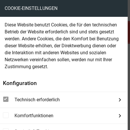
COOKIE-EINSTELLUNGEN
menu
local_library
favorite
shopping_cart
account_circle
Diese Website benutzt Cookies, die für den technischen
search
Betrieb der Website erforderlich sind und stets gesetzt
Suchen
werden. Andere Cookies, die den Komfort bei Benutzung
dieser Website erhöhen, der Direktwerbung dienen oder
die Interaktion mit anderen Websites und sozialen
Beam Shop
Tagebuch eines Killerbots
Netzwerken vereinfachen sollen, werden nur mit Ihrer
(
1
)
star
star
star
star
star
Zustimmung gesetzt.
Die Vorlage zum TV-Serienhit MURDERBOT auf
Apple TV+. Roman
Konfiguration
Technisch erforderlich
Komfortfunktionen