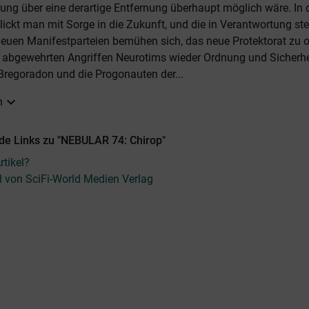
lung über eine derartige Entfernung überhaupt möglich wäre. In 
lickt man mit Sorge in die Zukunft, und die in Verantwortung s
 neuen Manifestparteien bemühen sich, das neue Protektorat zu 
 abgewehrten Angriffen Neurotims wieder Ordnung und Sicherhe
 Bregoradon und die Progonauten der...
expand_more
n
de Links zu "NEBULAR 74: Chirop"
tikel?
el von SciFi-World Medien Verlag