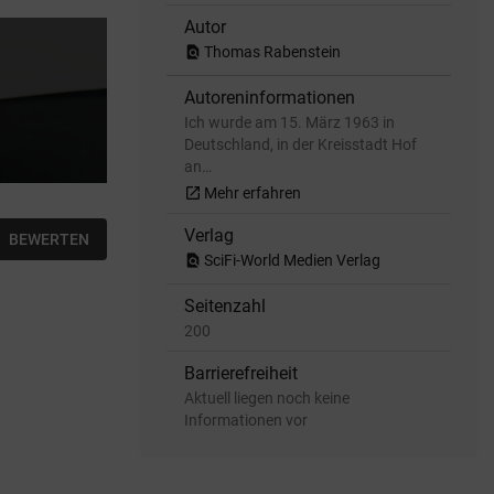
Autor
find_in_page
Thomas Rabenstein
Autoreninformationen
Ich wurde am 15. März 1963 in
Deutschland, in der Kreisstadt Hof
an…
open_in_new
Mehr erfahren
Verlag
BEWERTEN
find_in_page
SciFi-World Medien Verlag
Seitenzahl
200
Barrierefreiheit
Aktuell liegen noch keine
Informationen vor