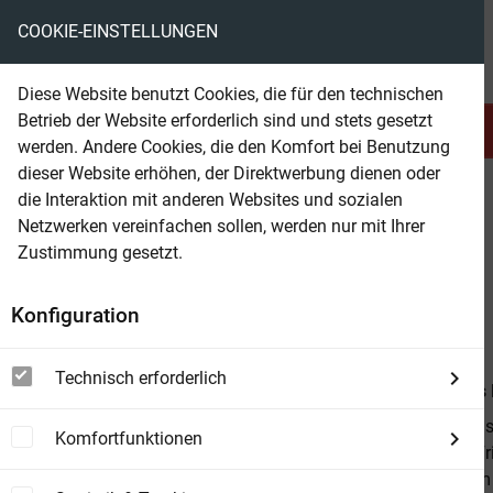
COOKIE-EINSTELLUNGEN
eBooks ohne DRM
Diese Website benutzt Cookies, die für den technischen
Betrieb der Website erforderlich sind und stets gesetzt
Serien & Abo
Belletristik
werden. Andere Cookies, die den Komfort bei Benutzung
dieser Website erhöhen, der Direktwerbung dienen oder
die Interaktion mit anderen Websites und sozialen
beam
Belletristik
Science Fiction
Space Opera
Netzwerken vereinfachen sollen, werden nur mit Ihrer
Zustimmung gesetzt.
Beam Shop
NEBULAR 74: Chirop
Konfiguration
Science-Fiction-Serie
Technisch erforderlich
Von
Thomas 
Auf der Erde 
Komfortfunktionen
Verlauf der F
seinem Team h