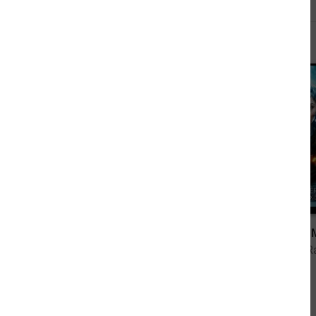
Andere sahen sich auch an
2,99 €
NEBULAR 75: Der Antipath
von Thomas Rabenstein
von Thomas Ra