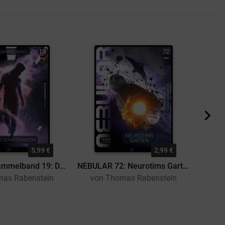
5,99 €
2,99 €
NEBULAR Sammelband 19: Der Schattenagent
NEBULAR 72: Neurotims Garten
mas Rabenstein
von Thomas Rabenstein
vo