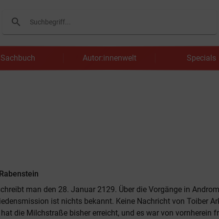
search
Suchen
Sachbuch
Autor:innenwelt
Specials
Rabenstein
schreibt man den 28. Januar 2129. Über die Vorgänge in Andro
riedensmission ist nichts bekannt. Keine Nachricht von Toiber Ar
at die Milchstraße bisher erreicht, und es war von vornherein fr