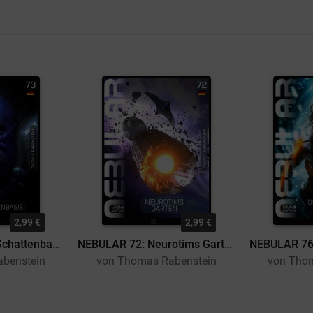
2,99 €
2,99 €
NEBULAR 73: Die Schattenbasis
NEBULAR 72: Neurotims Garten
benstein
von Thomas Rabenstein
von Tho