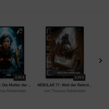
2,99 €
2,99 €
NEBULAR 76: Die Mutter der Galaxis
NEBULAR 71: Welt der Rekruten
mas Rabenstein
von Thomas Rabenstein
vo