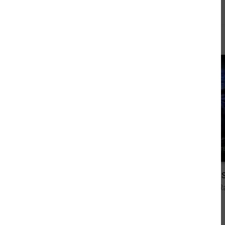
Andere kauften auch
2,99 €
NEBULAR 75: Der Antipath
von Thomas Rabenstein
von Thomas Ra