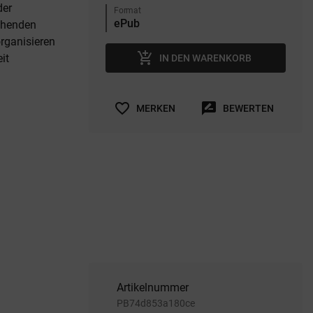
der
Format
tehenden
organisieren
add_shopping_cart
it
IN DEN WARENKORB
favorite_border
rate_review
MERKEN
BEWERTEN
Artikelnummer
PB74d853a180ce