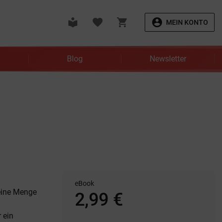
local_library
favorite
shopping_cart
account_circle
MEIN KONTO
Blog
Newsletter
eBook
 eine Menge
2,99 €
 ein