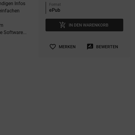
ndigen Infos
Format
 einfachen
add_shopping_cart
em
IN DEN WARENKORB
e Software...
favorite_border
rate_review
MERKEN
BEWERTEN