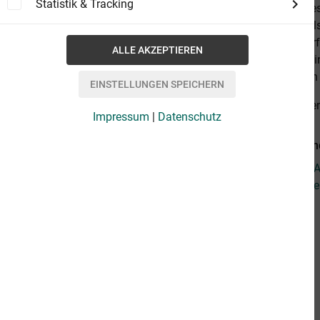
Statistik & Tracking
Marketing bes
welche Sie al
Mitteln ein er
Videomarketi
Unternehmen b
alles anzeige
Impressum
|
Datenschutz
Weiterführen
Fragen zum Ar
Weitere Artike