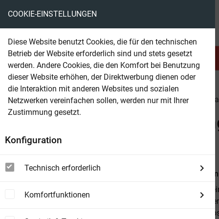
COOKIE-EINSTELLUNGEN
eBooks ohne DRM
Diese Website benutzt Cookies, die für den technischen
Betrieb der Website erforderlich sind und stets gesetzt
Serien & Abo
Belletristik
werden. Andere Cookies, die den Komfort bei Benutzung
dieser Website erhöhen, der Direktwerbung dienen oder
die Interaktion mit anderen Websites und sozialen
beam
Sachbuch
Wirtschaft & Business
Wirtscha
Netzwerken vereinfachen sollen, werden nur mit Ihrer
Zustimmung gesetzt.
Beam Shop
Grundlagen Videomarketin
Konfiguration
Wie Sie professionelle Videos erstellen
Technisch erforderlich
Von
Christia
Wer heute kei
Komfortfunktionen
Geld entgehen
Verkaufswebsei