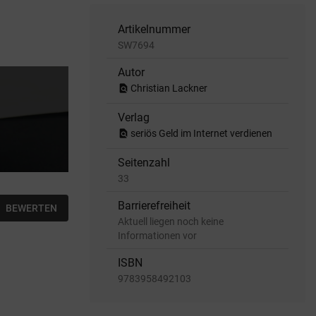
Artikelnummer
SW7694
Autor
find_in_page
Christian Lackner
Verlag
find_in_page
seriös Geld im Internet verdienen
Seitenzahl
33
Barrierefreiheit
BEWERTEN
Aktuell liegen noch keine
Informationen vor
ISBN
9783958492103