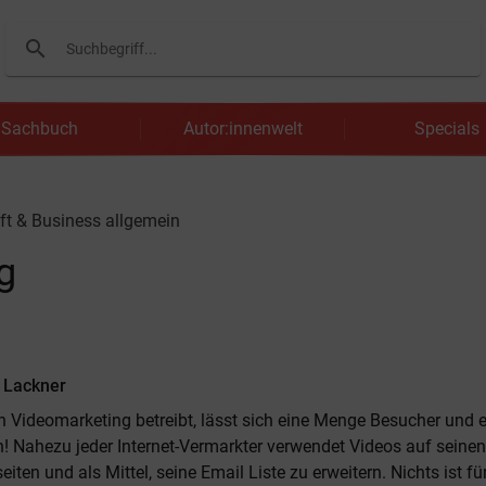
search
Suchen
Sachbuch
Autor:innenwelt
Specials
ft & Business allgemein
g
n Lackner
n Videomarketing betreibt, lässt sich eine Menge Besucher und
! Nahezu jeder Internet-Vermarkter verwendet Videos auf seinen
ten und als Mittel, seine Email Liste zu erweitern. Nichts ist für