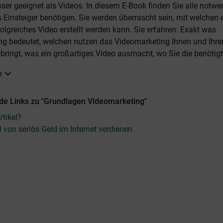
ser geeignet als Videos. In diesem E-Book finden Sie alle notwe
s Einsteiger benötigen. Sie werden überrascht sein, mit welchen
folgreiches Video erstellt werden kann. Sie erfahren: Exakt was
ng bedeutet, welchen nutzen das Videomarketing Ihnen und Ihr
ringt, was ein großartiges Video ausmacht, wo Sie die benötigt
expand_more
n
de Links zu "Grundlagen Videomarketing"
tikel?
l von seriös Geld im Internet verdienen