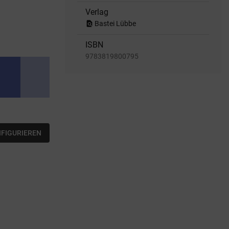
Verlag
find_in_page
Bastei Lübbe
ISBN
9783819800795
NFIGURIEREN