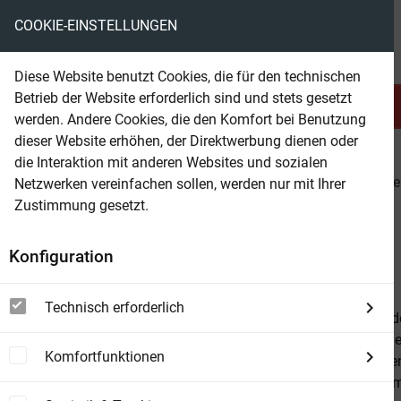
COOKIE-EINSTELLUNGEN
eBooks ohne DRM
Diese Website benutzt Cookies, die für den technischen
Betrieb der Website erforderlich sind und stets gesetzt
Serien & Abo
Belletristik
werden. Andere Cookies, die den Komfort bei Benutzung
dieser Website erhöhen, der Direktwerbung dienen oder
die Interaktion mit anderen Websites und sozialen
beam
Serien & Abo
Abenteuer & Western
Lassite
Netzwerken vereinfachen sollen, werden nur mit Ihrer
Zustimmung gesetzt.
Beam Shop
Lassiter 2812
Konfiguration
Willkommen bei Freunden
Technisch erforderlich
Die Stadt in 
Anschein eine
Komfortfunktionen
Selbst die we
Passagierin m