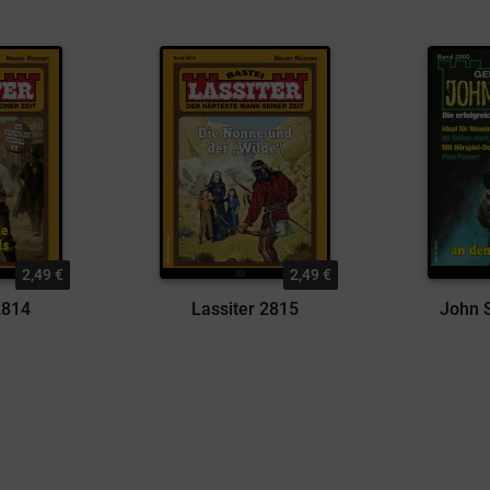
2,49 €
2,49 €
2814
Lassiter 2815
John S