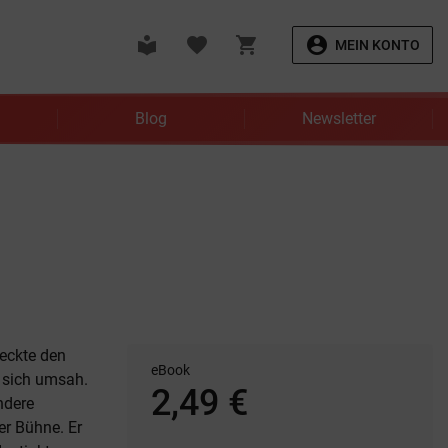
local_library
favorite
shopping_cart
account_circle
MEIN KONTO
Blog
Newsletter
weckte den
eBook
d sich umsah.
2,49 €
ndere
er Bühne. Er