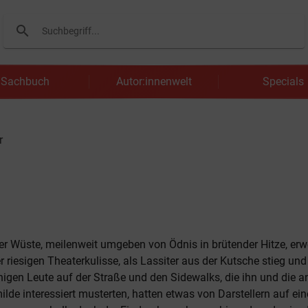
search
Suchen
Sachbuch
Autor:innenwelt
Specials
r
der Wüste, meilenweit umgeben von Ödnis in brütender Hitze, er
r riesigen Theaterkulisse, als Lassiter aus der Kutsche stieg un
nigen Leute auf der Straße und den Sidewalks, die ihn und die a
ilde interessiert musterten, hatten etwas von Darstellern auf ein