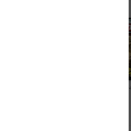
Andere kauften auch
2,49 €
John Sinclair 2500
Lassiter Sonder-
Andere sahen sich auch an