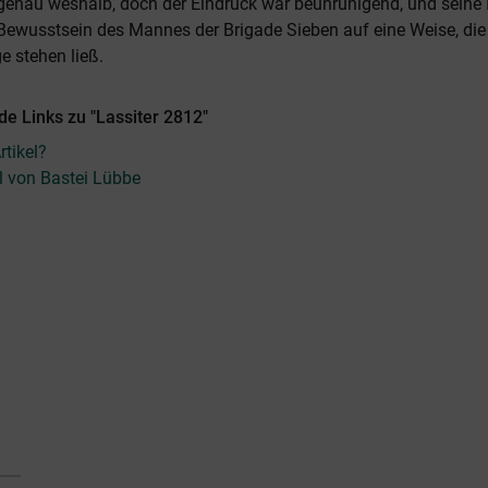
genau weshalb, doch der Eindruck war beunruhigend, und seine I
 Bewusstsein des Mannes der Brigade Sieben auf eine Weise, die
e stehen ließ.
e Links zu "Lassiter 2812"
tikel?
el von Bastei Lübbe