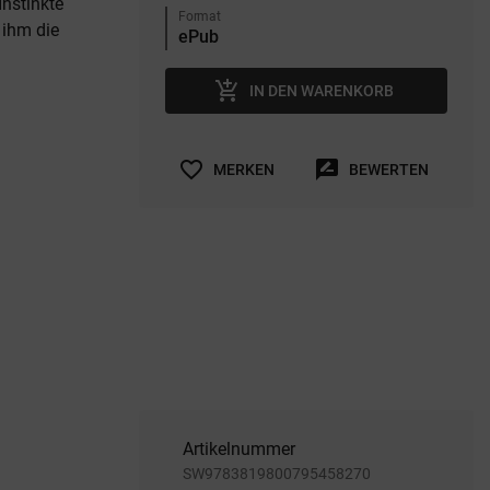
nstinkte
Format
 ihm die
add_shopping_cart
IN DEN WARENKORB
favorite_border
rate_review
MERKEN
BEWERTEN
Artikelnummer
SW9783819800795458270