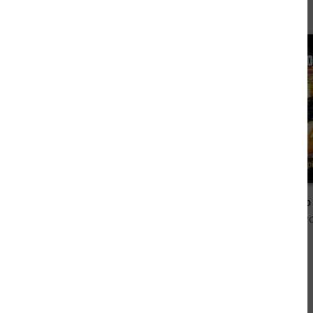
4,99 €
Perry Rhodan Neo 300: Sektor Morgenrot
von Rainer Schorm, Rüdiger Schäfer
von Marlene v