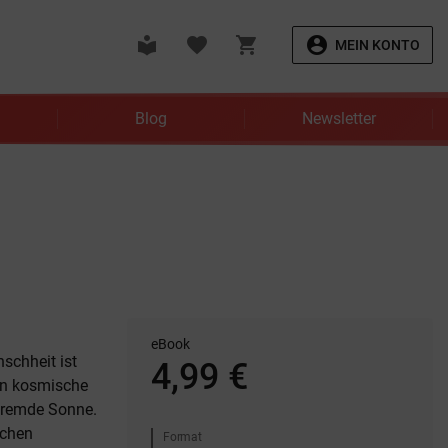
local_library
favorite
shopping_cart
account_circle
MEIN KONTO
Blog
Newsletter
eBook
schheit ist
4,99 €
 in kosmische
 fremde Sonne.
schen
Format