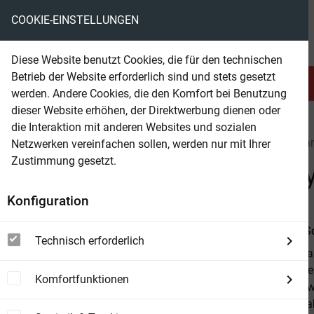
COOKIE-EINSTELLUNGEN
eBooks ohne DRM
Diese Website benutzt Cookies, die für den technischen
Betrieb der Website erforderlich sind und stets gesetzt
Serien & Abo
Belletristik
werden. Andere Cookies, die den Komfort bei Benutzung
dieser Website erhöhen, der Direktwerbung dienen oder
die Interaktion mit anderen Websites und sozialen
beam
Serien & Abo
Science Fiction
Perry Rhoda
Netzwerken vereinfachen sollen, werden nur mit Ihrer
Zustimmung gesetzt.
Beam Shop
Perry Rhodan Neo 288: Pay
Konfiguration
Von
Rainer 
Technisch erforderlich
Vor sieben Ja
zu den Sterne
Komfortfunktionen
Konflikte ver
Außerdem habe