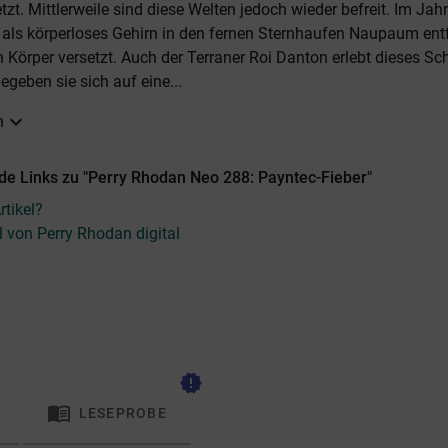
tzt. Mittlerweile sind diese Welten jedoch wieder befreit. Im Jah
als körperloses Gehirn in den fernen Sternhaufen Naupaum entf
 Körper versetzt. Auch der Terraner Roi Danton erlebt dieses Sch
eben sie sich auf eine...
expand_more
n
de Links zu "Perry Rhodan Neo 288: Payntec-Fieber"
tikel?
l von Perry Rhodan digital
new_releases
menu_book
LESEPROBE