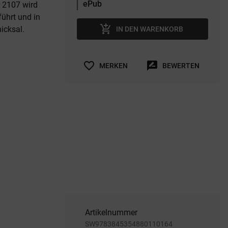
r 2107 wird
ührt und in
add_shopping_cart
icksal.
IN DEN WARENKORB
favorite_border
rate_review
MERKEN
BEWERTEN
Artikelnummer
SW9783845354880110164