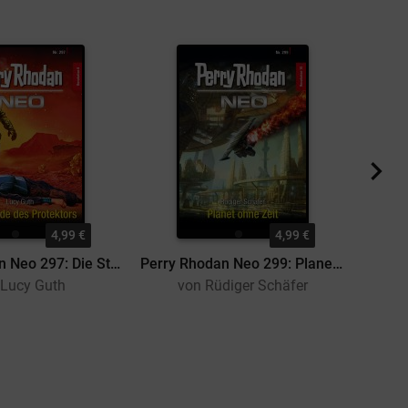
4,99 €
4,99 €
Perry Rhodan Neo 297: Die Stunde des Protektors
Perry Rhodan Neo 299: Planet ohne Zeit
 Lucy Guth
von Rüdiger Schäfer
v