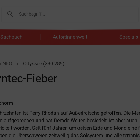
search
Suchen
Sachbuch
Autor:innenwelt
Specials
n NEO
Odyssee (280-289)
ntec-Fieber
Schorm
hrzehnten ist Perry Rhodan auf Außerirdische getroffen. Die Men
n aufgebrochen und hat fremde Welten besiedelt, ist aber auch
wickelt worden. Seit fünf Jahren umkreisen Erde und Mond eine
n die Überschweren zeitweilig das Solsystem und alle terrani