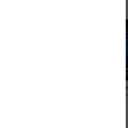
Andere kauften auch
4,99 €
Perry Rhodan Neo 287: Blume des Raytschats
von Lucy Guth
von Uwe A
Andere sahen sich auch an