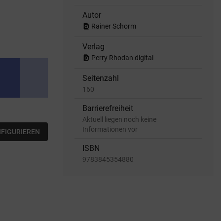
Autor
find_in_page
Rainer Schorm
Verlag
find_in_page
Perry Rhodan digital
Seitenzahl
160
Barrierefreiheit
Aktuell liegen noch keine
Informationen vor
NFIGURIEREN
ISBN
9783845354880