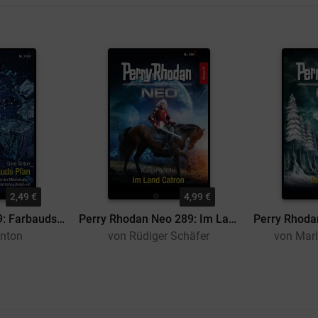
2,49 €
4,99 €
Perry Rhodan 3189: Farbauds Plan
Perry Rhodan Neo 289: Im Land Catron
nton
von Rüdiger Schäfer
von Mar