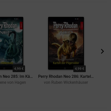
4,99 €
4,99 €
Perry Rhodan Neo 285: Im Kältewald
Perry Rhodan Neo 286: Kartell der Pilgerväter
lene von Hagen
von Ruben Wickenhäuser