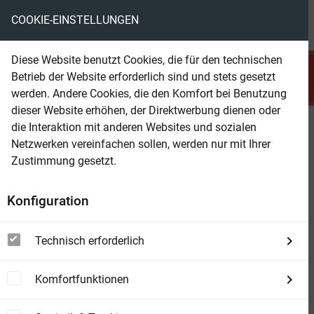
COOKIE-EINSTELLUNGEN
menu
local_library
favorite
shopping_cart
account_circle
Diese Website benutzt Cookies, die für den technischen
search
Betrieb der Website erforderlich sind und stets gesetzt
Suchen
werden. Andere Cookies, die den Komfort bei Benutzung
dieser Website erhöhen, der Direktwerbung dienen oder
die Interaktion mit anderen Websites und sozialen
Beam Shop
Reise durch die Sonnenwelt
Netzwerken vereinfachen sollen, werden nur mit Ihrer
Die Verne-Reihe Nr. 17
Zustimmung gesetzt.
Konfiguration
Technisch erforderlich
Komfortfunktionen