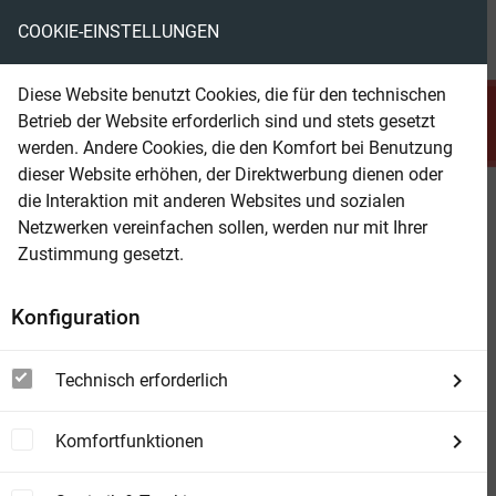
COOKIE-EINSTELLUNGEN
menu
local_library
favorite
shopping_cart
account_circle
Diese Website benutzt Cookies, die für den technischen
search
Betrieb der Website erforderlich sind und stets gesetzt
Suchen
werden. Andere Cookies, die den Komfort bei Benutzung
dieser Website erhöhen, der Direktwerbung dienen oder
die Interaktion mit anderen Websites und sozialen
Beam Shop
Fünf Wochen im Ballon
Netzwerken vereinfachen sollen, werden nur mit Ihrer
Die Verne-Reihe Nr. 2
Zustimmung gesetzt.
Konfiguration
Technisch erforderlich
Komfortfunktionen