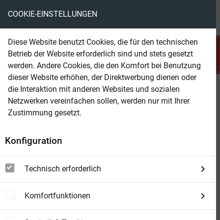
COOKIE-EINSTELLUNGEN
menu
local_library
favorite
shopping_cart
account_circle
Diese Website benutzt Cookies, die für den technischen
search
Betrieb der Website erforderlich sind und stets gesetzt
Suchen
werden. Andere Cookies, die den Komfort bei Benutzung
dieser Website erhöhen, der Direktwerbung dienen oder
die Interaktion mit anderen Websites und sozialen
Beam Shop
Gegenfeuer für Asa Pike: Wichita
Netzwerken vereinfachen sollen, werden nur mit Ihrer
Western Roman 250
Zustimmung gesetzt.
Konfiguration
Technisch erforderlich
Komfortfunktionen