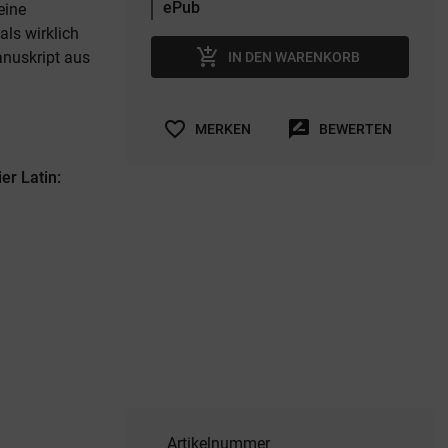
eine
als wirklich
add_shopping_cart
Manuskript aus
IN DEN WARENKORB
favorite_border
rate_review
MERKEN
BEWERTEN
er Latin:
Artikelnummer