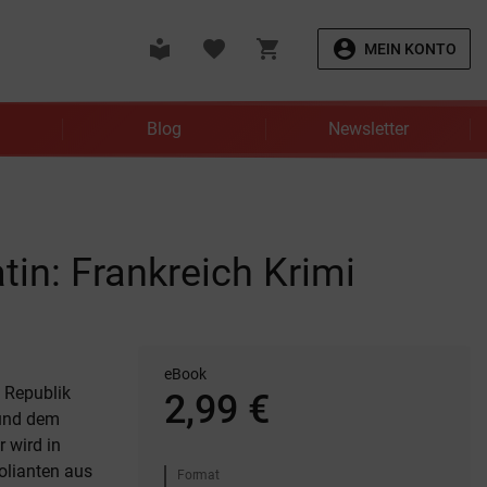
local_library
favorite
shopping_cart
account_circle
MEIN KONTO
Blog
Newsletter
tin: Frankreich Krimi
eBook
 Republik
2,99 €
 und dem
 wird in
olianten aus
Format