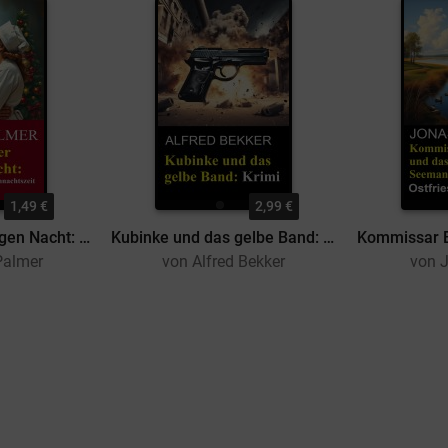
1,49 €
2,99 €
Tränen in der Heiligen Nacht: Ein Arztroman zur Weihnachtszeit
Kubinke und das gelbe Band: Krimi
Palmer
von Alfred Bekker
von J