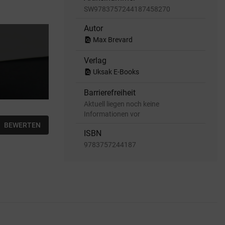
SW9783757244187458270
Autor
find_in_page
Max Brevard
Verlag
find_in_page
Uksak E-Books
Barrierefreiheit
Aktuell liegen noch keine
Informationen vor
BEWERTEN
ISBN
9783757244187