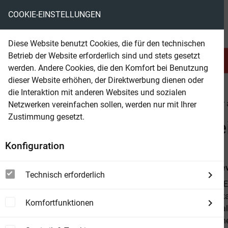
COOKIE-EINSTELLUNGEN
eBooks ohne DRM
Diese Website benutzt Cookies, die für den technischen
Betrieb der Website erforderlich sind und stets gesetzt
Serien & Abo
Belletristik
werden. Andere Cookies, die den Komfort bei Benutzung
dieser Website erhöhen, der Direktwerbung dienen oder
die Interaktion mit anderen Websites und sozialen
beam
Belletristik
Krimi & Thriller
Krimi & Thriller
Netzwerken vereinfachen sollen, werden nur mit Ihrer
Zustimmung gesetzt.
Beam Shop
Kommissar Leprince und ein
Konfiguration
Von
Max Bre
Technisch erforderlich
von MAX BREV
erschüttern k
Komfortfunktionen
Geruch von al
seinem eigene