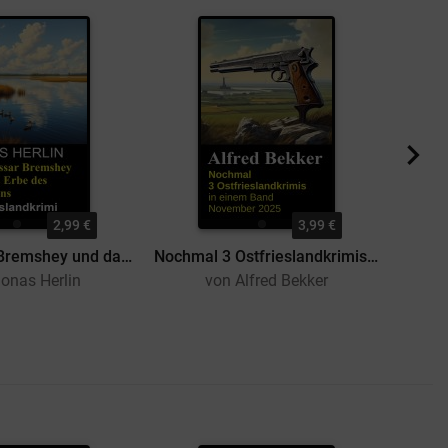
2,99 €
3,99 €
Kommissar Bremshey und das Erbe des Seemanns: Ostfrieslandkrimi
Nochmal 3 Ostfrieslandkrimis in einem Band November 2025
onas Herlin
von Alfred Bekker