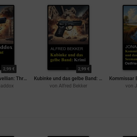
2,99 €
2,99 €
Ihr Zug, Agent Trevellian: Thriller
Kubinke und das gelbe Band: Krimi
Maddox
von Alfred Bekker
von J