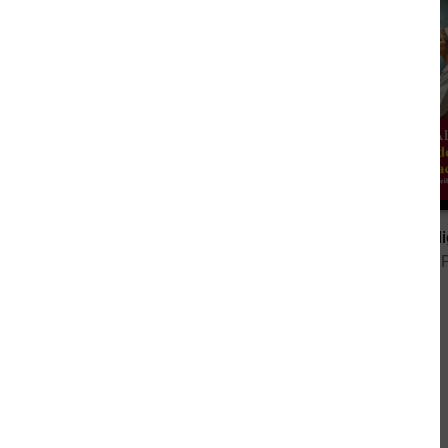
1,99 €
Zwischen Baustelle und Notaufnahme – Ein Sommer voller Liebe: Arztroman: Die Inselärzte von Sylt 14
von Eva Joachimsen, Conny Walden
von Sandy 