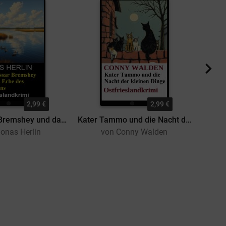
2,99 €
2,99 €
Kommissar Bremshey und das Erbe des Seemanns: Ostfrieslandkrimi
Kater Tammo und die Nacht der kleinen Dinge: Ostfrieslandkrimi
onas Herlin
von Conny Walden