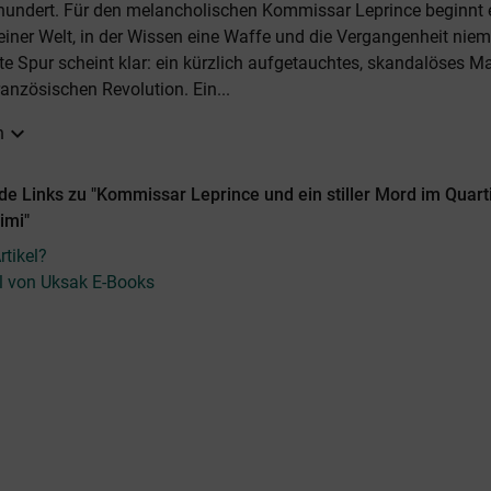
hundert. Für den melancholischen Kommissar Leprince beginnt 
 einer Welt, in der Wissen eine Waffe und die Vergangenheit niem
rste Spur scheint klar: ein kürzlich aufgetauchtes, skandalöses 
ranzösischen Revolution. Ein...
expand_more
n
e Links zu "Kommissar Leprince und ein stiller Mord im Quarti
imi"
tikel?
el von Uksak E-Books