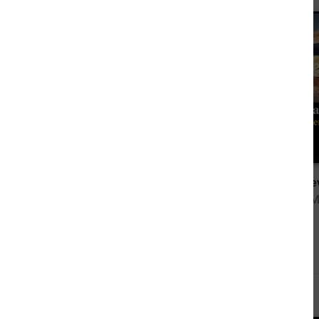
2,99 €
Dampfmoser und die rote Jacke: Alpen Krimi: Kommissar Dampfmoser ermittelt 10
von Robert Gruber
von Frank 
Andere sahen sich auch an