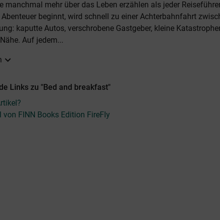
ie manchmal mehr über das Leben erzählen als jeder Reiseführer
Abenteuer beginnt, wird schnell zu einer Achterbahnfahrt zwis
ung: kaputte Autos, verschrobene Gastgeber, kleine Katastroph
Nähe. Auf jedem...
expand_more
n
de Links zu "Bed and breakfast"
tikel?
el von FINN Books Edition FireFly