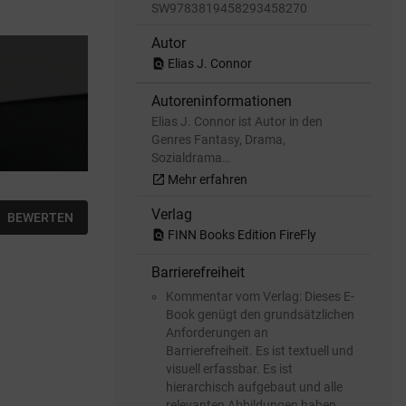
SW9783819458293458270
Autor
find_in_page
Elias J. Connor
Autoreninformationen
Elias J. Connor ist Autor in den
Genres Fantasy, Drama,
Sozialdrama…
open_in_new
Mehr erfahren
Verlag
BEWERTEN
find_in_page
FINN Books Edition FireFly
Barrierefreiheit
Kommentar vom Verlag: Dieses E-
Book genügt den grundsätzlichen
Anforderungen an
Barrierefreiheit. Es ist textuell und
visuell erfassbar. Es ist
hierarchisch aufgebaut und alle
relevanten Abbildungen haben