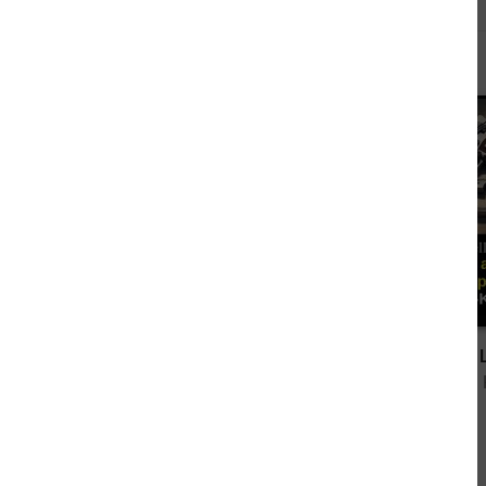
Andere kauften auch
4,99 €
Dreizehn
von Elias J. Connor
von Michael 