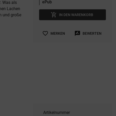
. Was als
chen Lachen
add_shopping_cart
en und große
IN DEN WARENKORB
favorite_border
rate_review
MERKEN
BEWERTEN
Artikelnummer