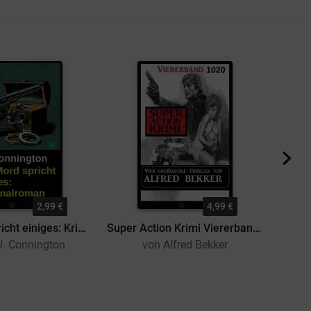
2,99 €
4,99 €
Für Mord spricht einiges: Kriminalroman
Super Action Krimi Viererband 1020
J. Connington
von Alfred Bekker