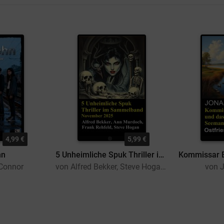
4,99 €
5,99 €
hn
5 Unheimliche Spuk Thriller im Sammelband November 2025
 Connor
von Alfred Bekker, Steve Hogan, Ann Murdoch, Frank Rehfeld
von J