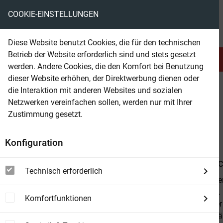
COOKIE-EINSTELLUNGEN
eBooks ohne DRM
Diese Website benutzt Cookies, die für den technischen
Betrieb der Website erforderlich sind und stets gesetzt
Serien & Abo
Belletristik
werden. Andere Cookies, die den Komfort bei Benutzung
dieser Website erhöhen, der Direktwerbung dienen oder
die Interaktion mit anderen Websites und sozialen
beam
Belletristik
Romane & Erzählungen
Netzwerken vereinfachen sollen, werden nur mit Ihrer
Zustimmung gesetzt.
Beam Shop
Bed and breakfast
Konfiguration
Von
Elias J. 
Technisch erforderlich
Sechs Wochen.
wirklich sind
Komfortfunktionen
Roadtrip quer
Sonnenaufgäng