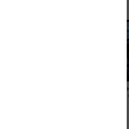
Andere sahen sich auch an
2,99 €
Totenstille an der Lister-Talsperre: Sauerland-Krimi
Dreize
von Michael Hellmer
von Elias J.