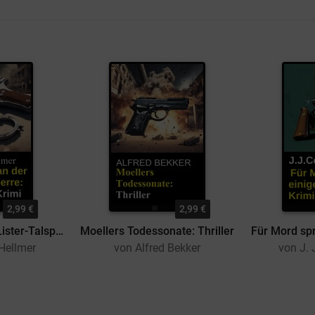
2,99 €
2,99 €
Totenstille an der Lister-Talsperre: Sauerland-Krimi
Moellers Todessonate: Thriller
Hellmer
von Alfred Bekker
von J. 