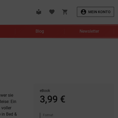
local_library
favorite
shopping_cart
account_circle
MEIN KONTO
Blog
Newsletter
eBook
wer sie
3,99 €
eise: Ein
voller
 in Bed &
Format