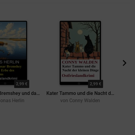
2,99 €
2,99 €
Kommissar Bremshey und das Erbe des Seemanns: Ostfrieslandkrimi
Kater Tammo und die Nacht der kleinen Dinge: Ostfrieslandkrimi
onas Herlin
von Conny Walden