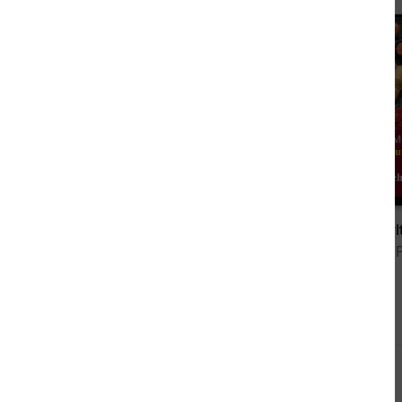
2,99 €
Kater Tammo und der Aal im Archiv: Ostfrieslandkrimi
von Conny Walden
von Sandy 
Andere sahen sich auch an