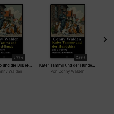
3,99 €
2,99 €
Kater Tammo und die Boßel-Bande und 2 weitere Ostfrieslandkrimis
Kater Tammo und der Hundebiss und 2 weitere Ostfrieslandkrimis
onny Walden
von Conny Walden