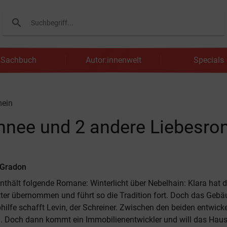
search
Suchen
Sachbuch
Autor:innenwelt
Specials
mein
hnee und 2 andere Liebesr
 Gradon
nthält folgende Romane: Winterlicht über Nebelhain: Klara hat d
ter übernommen und führt so die Tradition fort. Doch das Gebäu
hilfe schafft Levin, der Schreiner. Zwischen den beiden entwicke
g. Doch dann kommt ein Immobilienentwickler und will das Hau