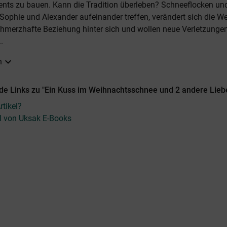
nts zu bauen. Kann die Tradition überleben? Schneeflocken un
Sophie und Alexander aufeinander treffen, verändert sich die We
hmerzhafte Beziehung hinter sich und wollen neue Verletzunge
.
expand_more
n
de Links zu "Ein Kuss im Weihnachtsschnee und 2 andere Lie
tikel?
el von Uksak E-Books