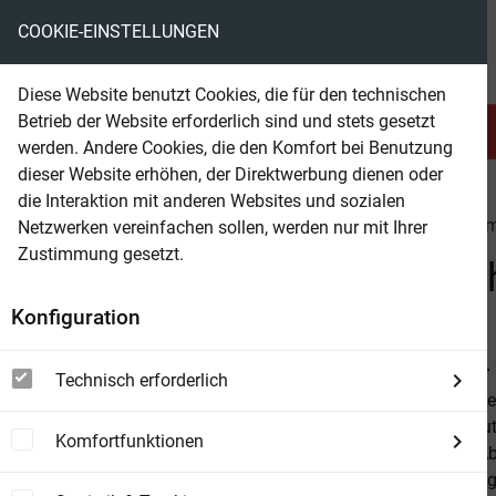
COOKIE-EINSTELLUNGEN
eBooks ohne DRM
Diese Website benutzt Cookies, die für den technischen
Betrieb der Website erforderlich sind und stets gesetzt
Serien & Abo
Belletristik
werden. Andere Cookies, die den Komfort bei Benutzung
dieser Website erhöhen, der Direktwerbung dienen oder
die Interaktion mit anderen Websites und sozialen
beam
Belletristik
Romance
Liebesromane allge
Netzwerken vereinfachen sollen, werden nur mit Ihrer
Zustimmung gesetzt.
Beam Shop
Ein Kuss im Weihnachtssc
Konfiguration
Von
Terry M.
Technisch erforderlich
Dieser Band e
ihrer Großmut
Komfortfunktionen
schadhaft. Ab
zarte Bindun