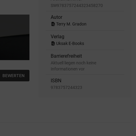
SW9783757244323458270
Autor
find_in_page
Terry M. Gradon
Verlag
find_in_page
Uksak E-Books
Barrierefreiheit
Aktuell liegen noch keine
Informationen vor
BEWERTEN
ISBN
9783757244323