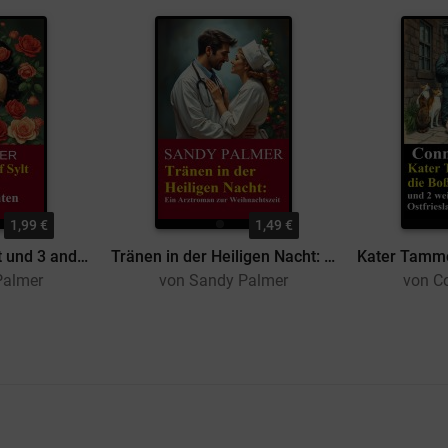
1,99 €
1,49 €
Happy End auf Sylt und 3 andere Liebesgeschichten
Tränen in der Heiligen Nacht: Ein Arztroman zur Weihnachtszeit
Palmer
von Sandy Palmer
von C