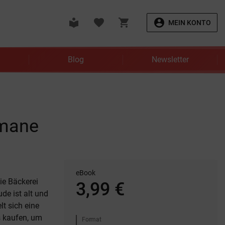
local_library
favorite
shopping_cart
account_circle
MEIN KONTO
Blog
Newsletter
omane
eBook
ie Bäckerei
3,99 €
de ist alt und
lt sich eine
s kaufen, um
Format