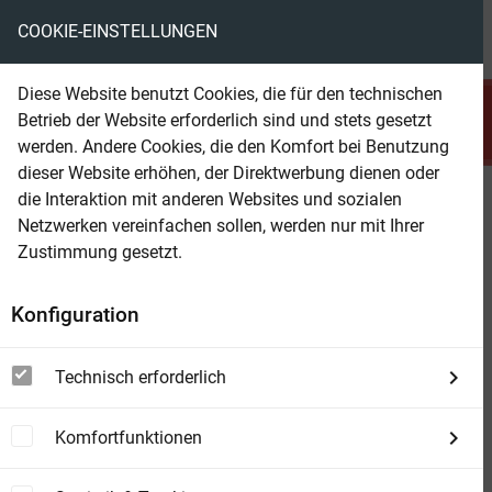
COOKIE-EINSTELLUNGEN
menu
local_library
favorite
shopping_cart
account_circle
Diese Website benutzt Cookies, die für den technischen
search
Betrieb der Website erforderlich sind und stets gesetzt
Suchen
werden. Andere Cookies, die den Komfort bei Benutzung
dieser Website erhöhen, der Direktwerbung dienen oder
die Interaktion mit anderen Websites und sozialen
Beam Shop
Mutter London
Netzwerken vereinfachen sollen, werden nur mit Ihrer
Roman
Zustimmung gesetzt.
Konfiguration
Technisch erforderlich
Komfortfunktionen