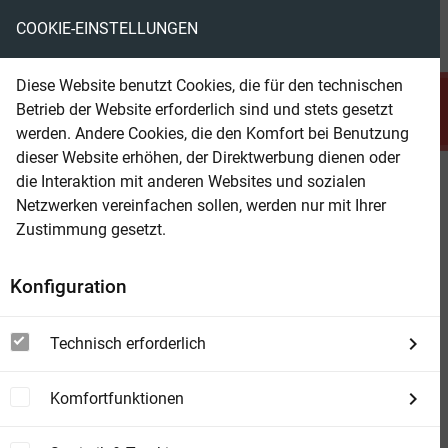
COOKIE-EINSTELLUNGEN
menu
local_library
favorite
shopping_cart
account_circle
Diese Website benutzt Cookies, die für den technischen
search
Betrieb der Website erforderlich sind und stets gesetzt
Suchen
werden. Andere Cookies, die den Komfort bei Benutzung
dieser Website erhöhen, der Direktwerbung dienen oder
die Interaktion mit anderen Websites und sozialen
Beam Shop
Morgen. Band 5
Netzwerken vereinfachen sollen, werden nur mit Ihrer
Zustimmung gesetzt.
Konfiguration
Technisch erforderlich
Komfortfunktionen