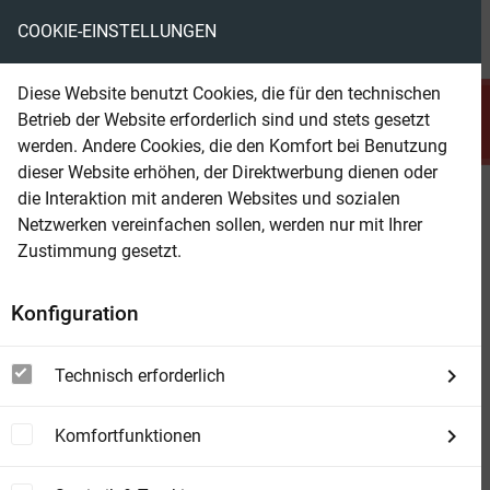
COOKIE-EINSTELLUNGEN
menu
local_library
favorite
shopping_cart
account_circle
Diese Website benutzt Cookies, die für den technischen
search
Betrieb der Website erforderlich sind und stets gesetzt
Suchen
werden. Andere Cookies, die den Komfort bei Benutzung
dieser Website erhöhen, der Direktwerbung dienen oder
die Interaktion mit anderen Websites und sozialen
Beam Shop
Klaus muss wech
Netzwerken vereinfachen sollen, werden nur mit Ihrer
Der humorvolle Cosy Crime aus Ostfriesland
Zustimmung gesetzt.
Konfiguration
Technisch erforderlich
Komfortfunktionen