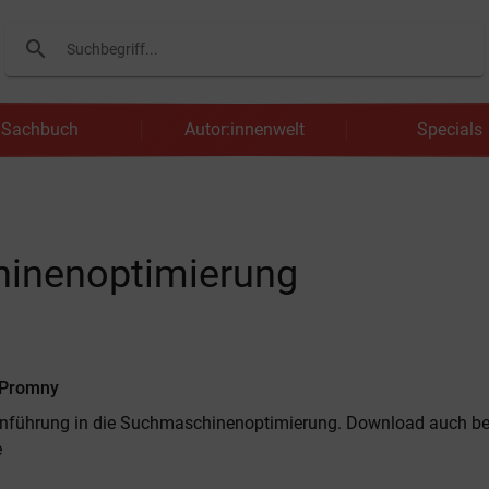
search
Suchen
Sachbuch
Autor:innenwelt
Specials
hinenoptimierung
Promny
inführung in die Suchmaschinenoptimierung. Download auch be
e