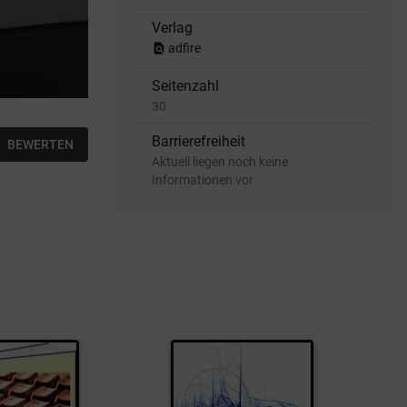
Verlag
find_in_page
adfire
Seitenzahl
30
Barrierefreiheit
BEWERTEN
Aktuell liegen noch keine
Informationen vor