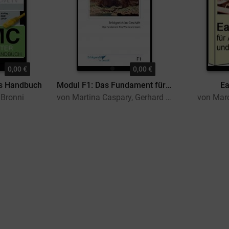
0,00 €
0,00 €
es Handbuch
Modul F1: Das Fundament für Wachstum legen
E
 Bronni
von Martina Caspary, Gerhard Gieschen
von Marc