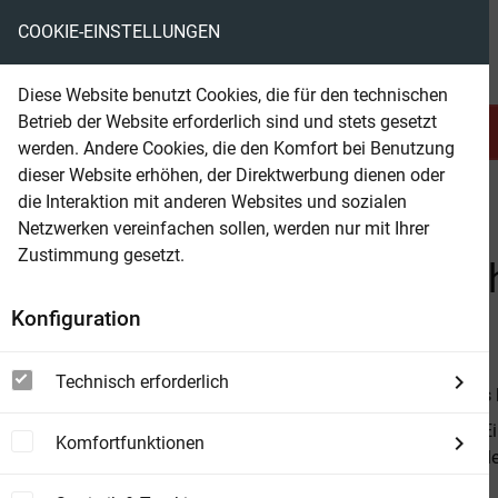
COOKIE-EINSTELLUNGEN
eBooks ohne DRM
Diese Website benutzt Cookies, die für den technischen
Betrieb der Website erforderlich sind und stets gesetzt
Serien & Abo
Belletristik
werden. Andere Cookies, die den Komfort bei Benutzung
dieser Website erhöhen, der Direktwerbung dienen oder
die Interaktion mit anderen Websites und sozialen
beam
Sachbuch
Computer & Technik
Internet
Netzwerken vereinfachen sollen, werden nur mit Ihrer
Zustimmung gesetzt.
Beam Shop
Grundlagen der Suchmasc
Konfiguration
It‘s not a Trick - It‘s Knowledge.
Technisch erforderlich
Von
Thomas 
Praxisnahe E
Komfortfunktionen
http://seo1.d