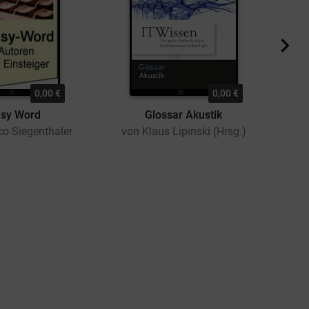
0,00 €
0,00 €
asy Word
Glossar Akustik
o Siegenthaler
von Klaus Lipinski (Hrsg.)