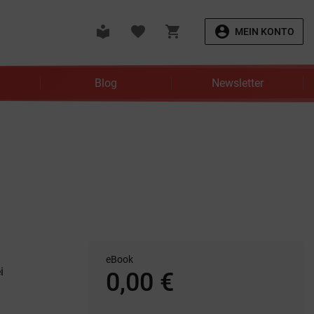
local_library
favorite
shopping_cart
account_circle
MEIN KONTO
Blog
Newsletter
eBook
i
0,00 €