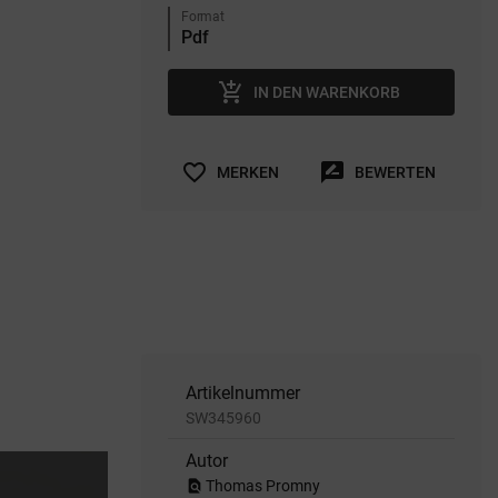
Format
add_shopping_cart
IN DEN WARENKORB
favorite_border
rate_review
MERKEN
BEWERTEN
Artikelnummer
SW345960
Autor
find_in_page
Thomas Promny