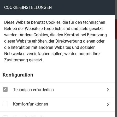
COOKIE-EINSTELLUNGEN
menu
local_library
favorite
shopping_cart
account_circle
Diese Website benutzt Cookies, die für den technischen
search
Betrieb der Website erforderlich sind und stets gesetzt
Suchen
werden. Andere Cookies, die den Komfort bei Benutzung
dieser Website erhöhen, der Direktwerbung dienen oder
die Interaktion mit anderen Websites und sozialen
Das Atopische Tribunal 2700-
Netzwerken vereinfachen sollen, werden nur mit Ihrer
2799
Zustimmung gesetzt.
Konfiguration
Perry Rhodan – Das Atopische
Technisch erforderlich
Tribunal (2700-2799)
Komfortfunktionen
Das Jahr 1514 Neuer Galaktischer
Zeitrechnung: Nach einigen Jahrzehnten