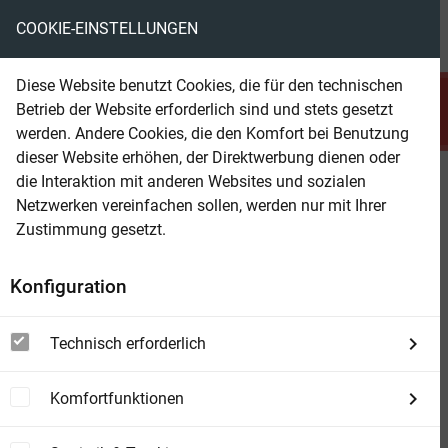
COOKIE-EINSTELLUNGEN
menu
local_library
favorite
shopping_cart
account_circle
Diese Website benutzt Cookies, die für den technischen
search
Betrieb der Website erforderlich sind und stets gesetzt
Suchen
werden. Andere Cookies, die den Komfort bei Benutzung
dieser Website erhöhen, der Direktwerbung dienen oder
die Interaktion mit anderen Websites und sozialen
Beam Shop
Ren Dhark – Weg ins Weltall Ren
Netzwerken vereinfachen sollen, werden nur mit Ihrer
Dhark – Weg ins Weltall 82:
Zustimmung gesetzt.
Findet Parock!
Konfiguration
Die große SF-Saga
Technisch erforderlich
Komfortfunktionen