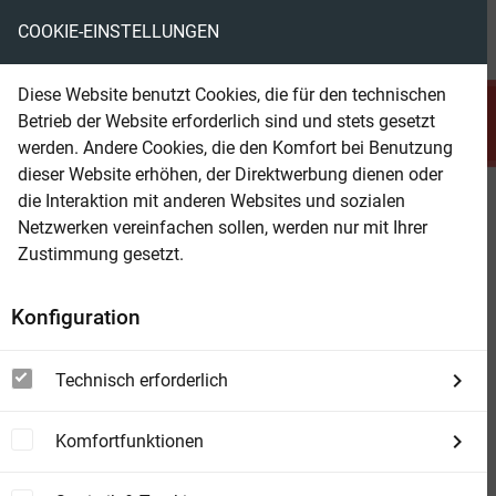
COOKIE-EINSTELLUNGEN
menu
local_library
favorite
shopping_cart
account_circle
Diese Website benutzt Cookies, die für den technischen
search
Betrieb der Website erforderlich sind und stets gesetzt
Suchen
werden. Andere Cookies, die den Komfort bei Benutzung
dieser Website erhöhen, der Direktwerbung dienen oder
die Interaktion mit anderen Websites und sozialen
Beam Shop
One Year
Netzwerken vereinfachen sollen, werden nur mit Ihrer
Seventeen countries, one van, a true story of
Zustimmung gesetzt.
hope and healing
Konfiguration
Technisch erforderlich
Komfortfunktionen