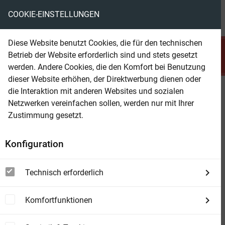
COOKIE-EINSTELLUNGEN
menu
local_library
favorite
shopping_cart
account_circle
Diese Website benutzt Cookies, die für den technischen
search
Betrieb der Website erforderlich sind und stets gesetzt
Suchen
werden. Andere Cookies, die den Komfort bei Benutzung
dieser Website erhöhen, der Direktwerbung dienen oder
die Interaktion mit anderen Websites und sozialen
Beam Shop
Trebuie să îți schimbi viața
Netzwerken vereinfachen sollen, werden nur mit Ihrer
Despre antropotehnică
Zustimmung gesetzt.
Konfiguration
Technisch erforderlich
Komfortfunktionen