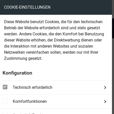
COOKIE-EINSTELLUNGEN
menu
local_library
favorite
shopping_cart
account_circle
Diese Website benutzt Cookies, die für den technischen
search
Betrieb der Website erforderlich sind und stets gesetzt
Suchen
werden. Andere Cookies, die den Komfort bei Benutzung
dieser Website erhöhen, der Direktwerbung dienen oder
die Interaktion mit anderen Websites und sozialen
Beam Shop
John Sinclair 2502
Netzwerken vereinfachen sollen, werden nur mit Ihrer
Johnnys Opfergang
Zustimmung gesetzt.
Konfiguration
Technisch erforderlich
Komfortfunktionen