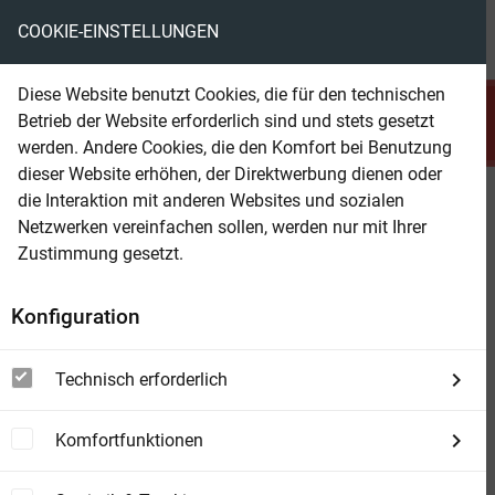
COOKIE-EINSTELLUNGEN
menu
local_library
favorite
shopping_cart
account_circle
Diese Website benutzt Cookies, die für den technischen
search
Betrieb der Website erforderlich sind und stets gesetzt
Suchen
werden. Andere Cookies, die den Komfort bei Benutzung
dieser Website erhöhen, der Direktwerbung dienen oder
die Interaktion mit anderen Websites und sozialen
Beam Shop
Kommissar Bremshey und der
Netzwerken vereinfachen sollen, werden nur mit Ihrer
Mord am Chinesentempel:
Zustimmung gesetzt.
Ostfrieslandkrimi
Konfiguration
Technisch erforderlich
Komfortfunktionen