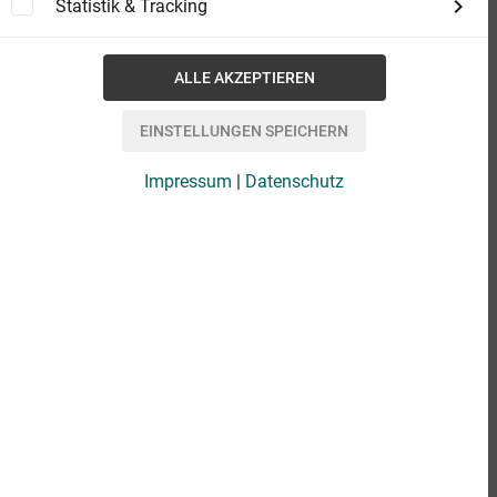
Statistik & Tracking
Das kann bei einigen eBooks vorkommen,
die bisher noch nicht erschienen sind.
Manchmal entscheiden sich Verlage dazu,
ein eBook zwar anzukündigen, aber es
noch nicht für den Verkauf verfügbar zu
machen. Es kann immer wieder
vorkommen, dass ein Erscheinungsdatum
Impressum
|
Datenschutz
weiter in die Zukunft verlegt wird oder dass
ein eBook dann doch nicht erscheint. Damit
Sie dann nicht ewig auf ein vorbestelltes
eBook warten müssen, wird der Verkauf
deshalb erst wenige Wochen oder sogar
Tage vor der Veröffentlichung ermöglicht.
Sie finden bei einem solchen eBook dann
keinen Button, um es in den Warenkorb zu
legen. Dafür gibt es aber einen Hinweis, ab
wann das eBook vorbestellt werden kann.
Damit Sie das eBook nicht vergessen,