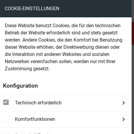
COOKIE-EINSTELLUNGEN
menu
local_library
favorite
shopping_cart
account_circle
Diese Website benutzt Cookies, die für den technischen
search
Betrieb der Website erforderlich sind und stets gesetzt
Suchen
werden. Andere Cookies, die den Komfort bei Benutzung
dieser Website erhöhen, der Direktwerbung dienen oder
die Interaktion mit anderen Websites und sozialen
eBook Verfügbarkeit
Netzwerken vereinfachen sollen, werden nur mit Ihrer
Zustimmung gesetzt.
Konfiguration
Warum sind manche eBooks nicht
bestellbar?
Technisch erforderlich
Ich will ein eBook kaufen, aber der
Button für den Warenkorb ist nicht
Komfortfunktionen
da?