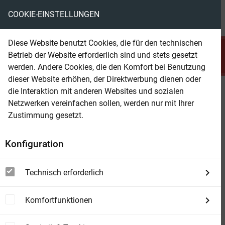
COOKIE-EINSTELLUNGEN
menu
local_library
favorite
shopping_cart
account_circle
Diese Website benutzt Cookies, die für den technischen
search
Betrieb der Website erforderlich sind und stets gesetzt
Suchen
werden. Andere Cookies, die den Komfort bei Benutzung
dieser Website erhöhen, der Direktwerbung dienen oder
die Interaktion mit anderen Websites und sozialen
Login-Probleme
Netzwerken vereinfachen sollen, werden nur mit Ihrer
Zustimmung gesetzt.
Konfiguration
Der Link aus der "Passwort
vergessen"-Mail funktioniert nicht.
Technisch erforderlich
Viele Kund:innen, die sich im Shop lange
nicht mehr angemeldet haben, stoßen auf
Komfortfunktionen
folgendes Problem: